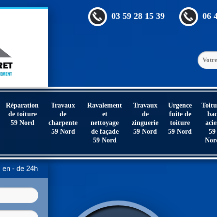
03 59 28 15 39
06 
Réparation
Travaux
Ravalement
Travaux
Urgence
Toitu
de toiture
de
et
de
fuite de
ba
59 Nord
charpente
nettoyage
zinguerie
toiture
acie
59 Nord
de façade
59 Nord
59 Nord
59
59 Nord
Nor
en - de 24h