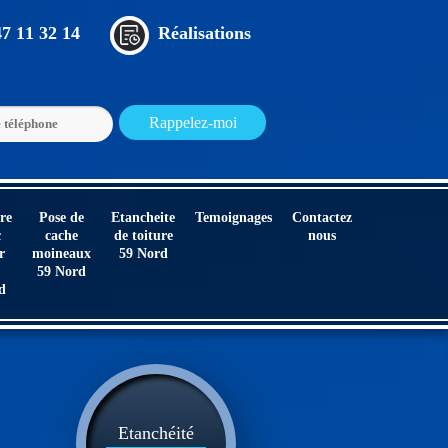
47 11 32 14
Réalisations
re
Pose de
Etancheite
Temoignages
Contactez
c
cache
de toiture
nous
r
moineaux
59 Nord
59 Nord
d
Etanchéité