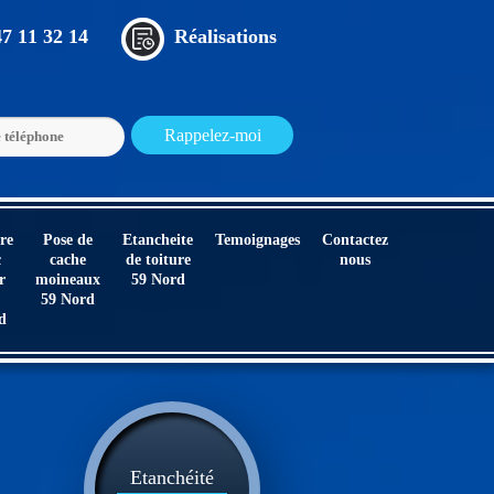
47 11 32 14
Réalisations
re
Pose de
Etancheite
Temoignages
Contactez
c
cache
de toiture
nous
r
moineaux
59 Nord
59 Nord
d
Etanchéité