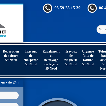
03 59 28 15 39
06 
Réparation
Travaux
Ravalement
Travaux
Urgence
Toitu
de toiture
de
et
de
fuite de
ba
59 Nord
charpente
nettoyage
zinguerie
toiture
acie
59 Nord
de façade
59 Nord
59 Nord
59
59 Nord
Nor
en - de 24h