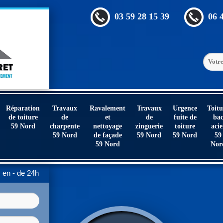
03 59 28 15 39
06 
Réparation
Travaux
Ravalement
Travaux
Urgence
Toitu
de toiture
de
et
de
fuite de
ba
59 Nord
charpente
nettoyage
zinguerie
toiture
acie
59 Nord
de façade
59 Nord
59 Nord
59
59 Nord
Nor
en - de 24h