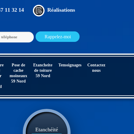
47 11 32 14
Réalisations
re
Pose de
Etancheite
Temoignages
Contactez
c
cache
de toiture
nous
r
moineaux
59 Nord
59 Nord
d
Etanchéité