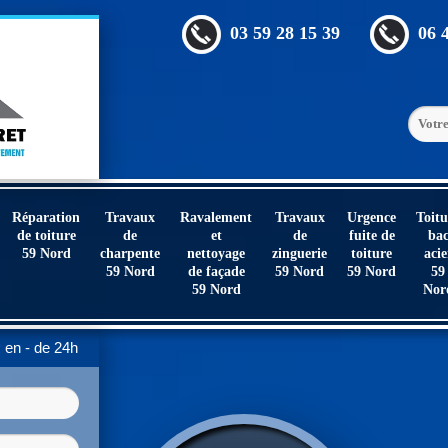
03 59 28 15 39
06 
Réparation
Travaux
Ravalement
Travaux
Urgence
Toitu
de toiture
de
et
de
fuite de
ba
59 Nord
charpente
nettoyage
zinguerie
toiture
acie
59 Nord
de façade
59 Nord
59 Nord
59
59 Nord
Nor
en - de 24h