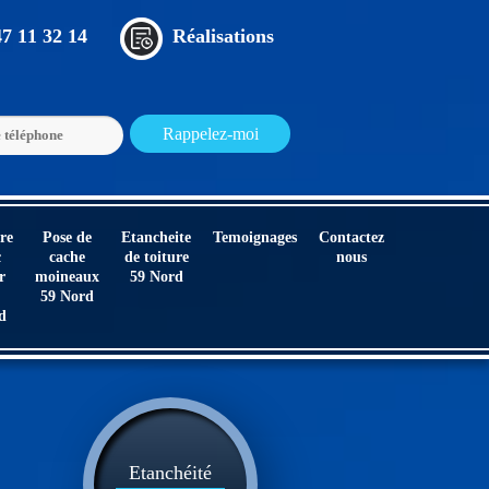
47 11 32 14
Réalisations
re
Pose de
Etancheite
Temoignages
Contactez
c
cache
de toiture
nous
r
moineaux
59 Nord
59 Nord
d
Etanchéité