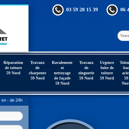
03 59 28 15 39
06 
Réparation
Travaux
Ravalement
Travaux
Urgence
Toitu
de toiture
de
et
de
fuite de
ba
59 Nord
charpente
nettoyage
zinguerie
toiture
acie
59 Nord
de façade
59 Nord
59 Nord
59
59 Nord
Nor
en - de 24h