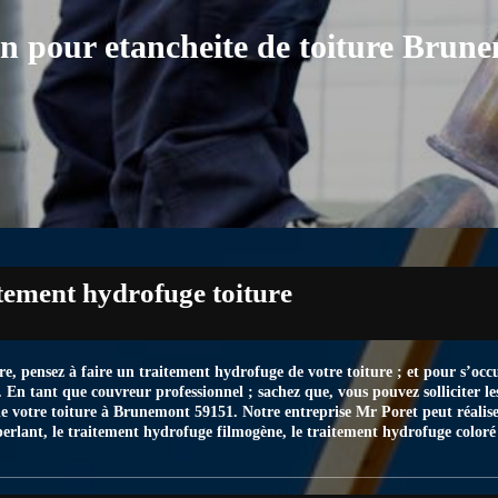
on pour etancheite de toiture Brun
tement hydrofuge toiture
re, pensez à faire un traitement hydrofuge de votre toiture ; et pour s’occu
e. En tant que couvreur professionnel ; sachez que, vous pouvez solliciter l
e votre toiture à Brunemont 59151. Notre entreprise Mr Poret peut réalise
perlant, le traitement hydrofuge filmogène, le traitement hydrofuge color