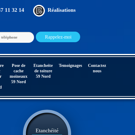
47 11 32 14
Réalisations
re
Pose de
Etancheite
Temoignages
Contactez
c
cache
de toiture
nous
r
moineaux
59 Nord
59 Nord
d
Etanchéité