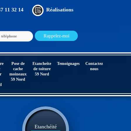
47 11 32 14
Réalisations
re
Pose de
Etancheite
Temoignages
Contactez
c
cache
de toiture
nous
r
moineaux
59 Nord
59 Nord
d
Etanchéité