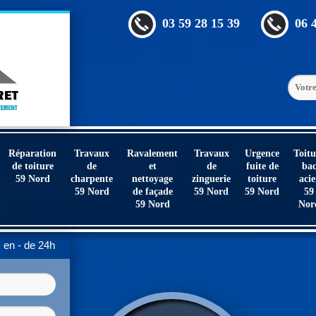
03 59 28 15 39
06 
Réparation
Travaux
Ravalement
Travaux
Urgence
Toitu
de toiture
de
et
de
fuite de
ba
59 Nord
charpente
nettoyage
zinguerie
toiture
acie
59 Nord
de façade
59 Nord
59 Nord
59
59 Nord
Nor
en - de 24h