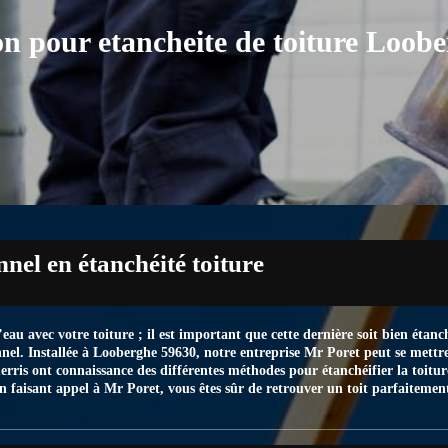
on pour etancheite de toiture Loob
nel en étanchéité toiture
’eau avec votre toiture ; il est important que cette dernière soit bien étanc
nel. Installée à Looberghe 59630, notre entreprise Mr Poret peut se mettre
erris ont connaissance des différentes méthodes pour étanchéifier la toitur
En faisant appel à Mr Poret, vous êtes sûr de retrouver un toit parfaiteme