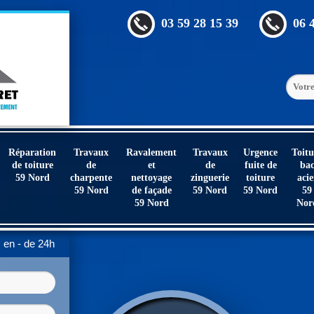
03 59 28 15 39
06 
Réparation
Travaux
Ravalement
Travaux
Urgence
Toitu
de toiture
de
et
de
fuite de
ba
59 Nord
charpente
nettoyage
zinguerie
toiture
acie
59 Nord
de façade
59 Nord
59 Nord
59
59 Nord
Nor
en - de 24h