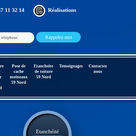
47 11 32 14
Réalisations
re
Pose de
Etancheite
Temoignages
Contactez
c
cache
de toiture
nous
r
moineaux
59 Nord
59 Nord
d
Etanchéité