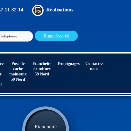
47 11 32 14
Réalisations
re
Pose de
Etancheite
Temoignages
Contactez
c
cache
de toiture
nous
r
moineaux
59 Nord
59 Nord
d
Etanchéité