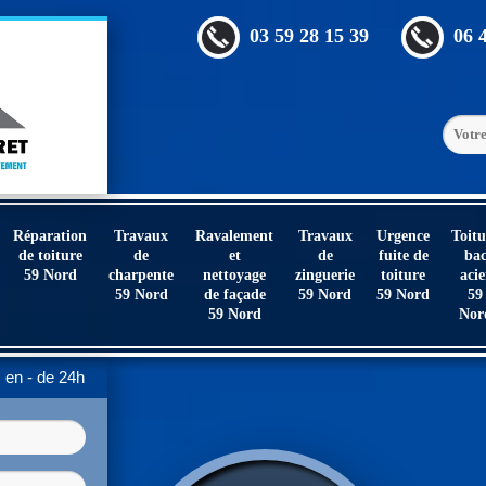
03 59 28 15 39
06 
Réparation
Travaux
Ravalement
Travaux
Urgence
Toitu
de toiture
de
et
de
fuite de
ba
59 Nord
charpente
nettoyage
zinguerie
toiture
acie
59 Nord
de façade
59 Nord
59 Nord
59
59 Nord
Nor
en - de 24h