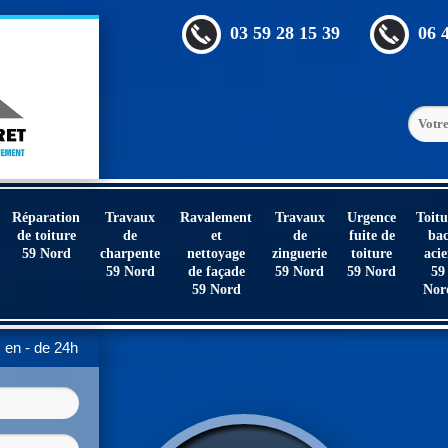
03 59 28 15 39
06 
Réparation
Travaux
Ravalement
Travaux
Urgence
Toitu
de toiture
de
et
de
fuite de
ba
59 Nord
charpente
nettoyage
zinguerie
toiture
acie
59 Nord
de façade
59 Nord
59 Nord
59
59 Nord
Nor
en - de 24h