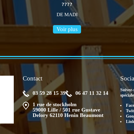
????
DE MADI
Voir plus
Contact
Socia
Suivez-
03 59 28 15 39
06 47 11 32 14
spécial
1 rue de stockholm
Fac
59000 Lille / 501 rue Gustave
Twit
Delory 62110 Henin Beaumont
Goog
Lin