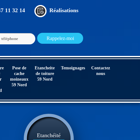
47 11 32 14
Réalisations
re
Pose de
Etancheite
Temoignages
Contactez
c
cache
de toiture
nous
r
moineaux
59 Nord
59 Nord
d
Etanchéité