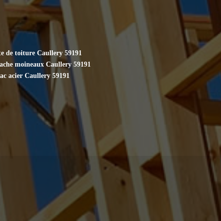
e de toiture Caullery 59191
cache moineaux Caullery 59191
ac acier Caullery 59191