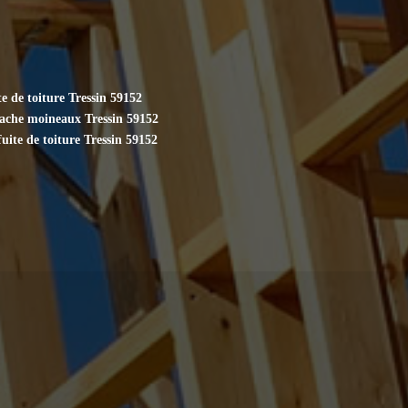
e de toiture Tressin 59152
cache moineaux Tressin 59152
uite de toiture Tressin 59152