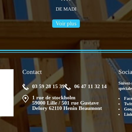
DE MADI
Voir plus
Contact
Socia
Suivez-
03 59 28 15 39
06 47 11 32 14
spécial
1 rue de stockholm
Fac
59000 Lille / 501 rue Gustave
Twit
Delory 62110 Henin Beaumont
Goog
Lin