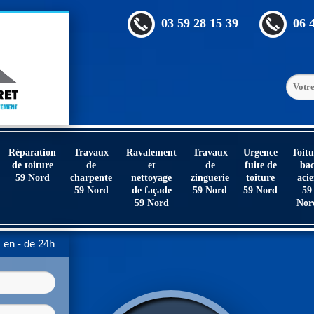
03 59 28 15 39
06 
Réparation
Travaux
Ravalement
Travaux
Urgence
Toitu
de toiture
de
et
de
fuite de
ba
59 Nord
charpente
nettoyage
zinguerie
toiture
acie
59 Nord
de façade
59 Nord
59 Nord
59
59 Nord
Nor
en - de 24h