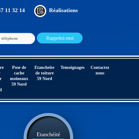
47 11 32 14
Réalisations
re
Pose de
Etancheite
Temoignages
Contactez
c
cache
de toiture
nous
r
moineaux
59 Nord
59 Nord
d
Etanchéité